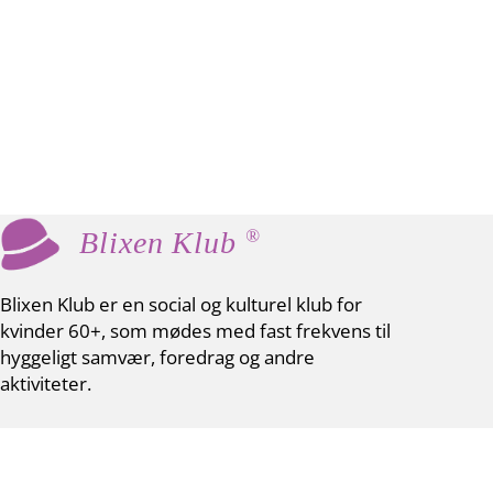
®
Blixen Klub
Blixen Klub er en social og kulturel klub for
kvinder 60+, som mødes med fast frekvens til
hyggeligt samvær, foredrag og andre
aktiviteter.
Vores værdier er fællesskab, inspiration og
netværk. Der er ingen krav eller fordomme –
som Karen Blixen favner vi alle.